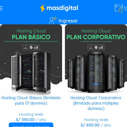
0
Ingresar
Hosting Cloud: Básico (Ilimitado
Hosting Cloud: Corporativo
para 01 dominio)
(Ilimitado para múltiples
dominio)
Hosting Web
S/
350.00
/ año
Hosting Web
S/
650.00
/ año