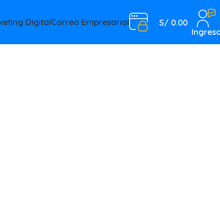
eting Digital
Correo Empresarial
S/
0.00
Ingres